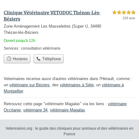
Clinique Vétérinaire VETODOC Thézan-Lès-
5,0 étoiles sur 5
Béziers
229 avis
Zone Aménagement Les Masselettes (Super U, 34490
Thézan-lès-Béziers
Ouvert jusqu'à 12h
Services :
consultation vétérinaire
Horaires
Téléphone
Veterinaires recense aussi d'autres vétérinaires dans l'Hérault, comme :
un
vétérinaire sur Béziers
, des
vétérinaires à Sète
, un
vétérinaire à
Montpellier
.
Retrouvez cette page "
vétérinaire Magalas
" via les liens :
vétérinaire
Occitanie
,
vétérinaire 34
,
vétérinaire Magalas
.
Veterinaires.org : le guide des cliniques pour animaux et des vétérinaires en
France