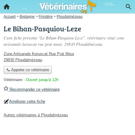
Accueil
>
Bretagne
>
Finistère
>
Ploudalmézeau
Le Bihan-Pasquiou-Leze
Cette fiche présente "Le Bihan-Pasquiou-Leze", vétérinaire situé
zone
artisanale keruscat rue prat meur
, 29830 Ploudalmézeau.
Zone Artisanale Keruscat Rue Prat Meur
29830 Ploudalmézeau
📞 Appeler ce vétérinaire
Vétérinaire
-
Ouvert jusqu'à 12h
Recommander ce vétérinaire
Améliorer cette fiche
Autres vétérinaires à Ploudalmézeau