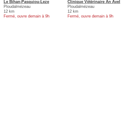
Le Bihan-Pasquiou-Leze
Clinique Vétérinaire An Avel
Ploudalmézeau
Ploudalmézeau
12 km
12 km
Fermé, ouvre demain à 9h
Fermé, ouvre demain à 9h