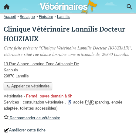
Accueil
>
Bretagne
>
Finistère
>
Lannilis
Clinique Vétérinaire Lannilis Docteur
HOUZIAUX
Cette fiche présente "Clinique Vétérinaire Lannilis Docteur HOUZIAUX",
vétérinaire situé
rue alsace lorraine zone artisanale de
, 29870 Lannilis.
19 Rue Alsace Lorraine Zone Artisanale De
Kerlouis
29870 Lannilis
📞 Appeler ce vétérinaire
Vétérinaire
-
Fermé, ouvre demain à 9h
Services :
consultation vétérinaire
,
accès
PMR
(parking, entrée
adaptée, toilettes accessibles)
Recommander ce vétérinaire
Améliorer cette fiche