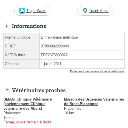
Trajet Waze
Trajet Maps
Informations
Forme juridique
Entrepreneur individuel
SIRET
37883992200044
N° TVA Intra.
FR72378839922
Création
1 juillet 2011
Éditer les informations de mon vétérinaire
Vétérinaires proches
UMANI Clinique Vétérinaire
Maison des Urgences Veterinaires
(anciennement Clinique
de Brest-Plabennec
vétérinaire des Abers)
Plabennec
Plabennec
10 km
10 km
Fermé, ouvre demain à 8h30