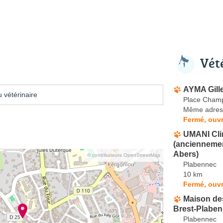
Vét
AYMA Gill
 vétérinaire
Place Champ
Même adres
Fermé, ouvr
UMANI Clin
(anciennemen
Abers)
© contributeurs OpenStreetMap
Plabennec
10 km
Fermé, ouvr
Maison de
Brest-Plabe
Plabennec