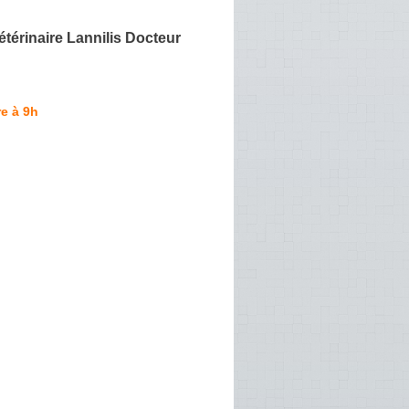
étérinaire Lannilis Docteur
e à 9h