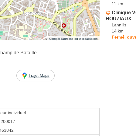
11 km
Clinique V
HOUZIAUX
Lannilis
14 km
Fermé, ouvr
Corriger l’adresse ou la localisation
Champ de Bataille
Trajet Maps
eur individuel
4200017
463842