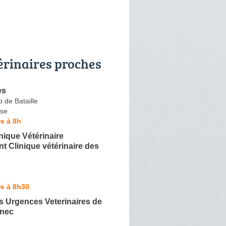
érinaires proches
es
 de Bataille
se
e à 8h
ique Vétérinaire
t Clinique vétérinaire des
e à 8h30
s Urgences Veterinaires de
nnec