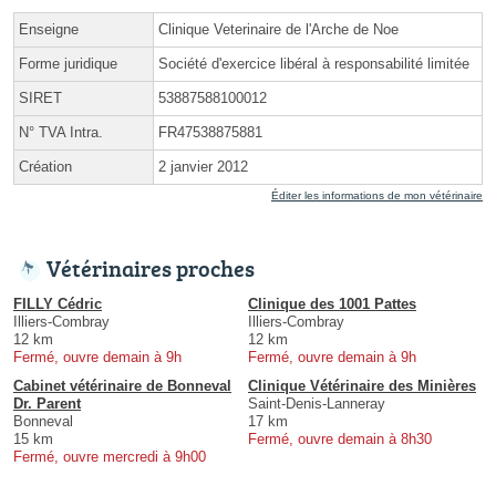
Enseigne
Clinique Veterinaire de l'Arche de Noe
Forme juridique
Société d'exercice libéral à responsabilité limitée
SIRET
53887588100012
N° TVA Intra.
FR47538875881
Création
2 janvier 2012
Éditer les informations de mon vétérinaire
Vétérinaires proches
FILLY Cédric
Clinique des 1001 Pattes
Illiers-Combray
Illiers-Combray
12 km
12 km
Fermé, ouvre demain à 9h
Fermé, ouvre demain à 9h
Cabinet vétérinaire de Bonneval
Clinique Vétérinaire des Minières
Dr. Parent
Saint-Denis-Lanneray
Bonneval
17 km
15 km
Fermé, ouvre demain à 8h30
Fermé, ouvre mercredi à 9h00