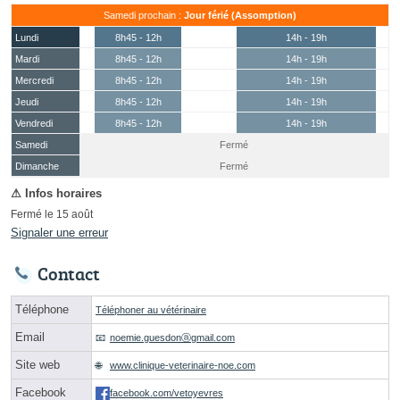
Samedi prochain :
Jour férié (Assomption)
Lundi
8h45 - 12h
14h - 19h
Mardi
8h45 - 12h
14h - 19h
Mercredi
8h45 - 12h
14h - 19h
Jeudi
8h45 - 12h
14h - 19h
Vendredi
8h45 - 12h
14h - 19h
Samedi
Fermé
(15 août)
Dimanche
Fermé
Fermé le 15 août
Signaler une erreur
Contact
Téléphone
Téléphoner au vétérinaire
Email
noemie.guesdonⓐgmail.com
Site web
www.clinique-veterinaire-noe.com
Facebook
facebook.com/vetoyevres