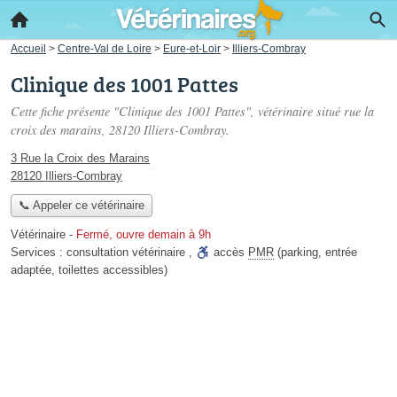
Accueil
>
Centre-Val de Loire
>
Eure-et-Loir
>
Illiers-Combray
Clinique des 1001 Pattes
Cette fiche présente "Clinique des 1001 Pattes", vétérinaire situé
rue la
croix des marains
, 28120 Illiers-Combray.
3 Rue la Croix des Marains
28120 Illiers-Combray
📞 Appeler ce vétérinaire
Vétérinaire
-
Fermé, ouvre demain à 9h
Services :
consultation vétérinaire
,
accès
PMR
(parking, entrée
adaptée, toilettes accessibles)