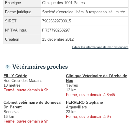
Enseigne
Clinique des 1001 Pattes
Forme juridique
Société d'exercice libéral à responsabilité limitée
SIRET
79025829700015
N° TVA Intra.
FR37790258297
Création
13 décembre 2012
Éditer les informations de mon vétérinaire
Vétérinaires proches
FILLY Cédric
Clinique Veterinaire de l'Arche de
Rue Croix des Marains
Noe
10 mètres
Yèvres
Fermé, ouvre demain à 9h
12 km
Fermé, ouvre demain à 8h45
Cabinet vétérinaire de Bonneval
FERRERO Stéphane
Dr. Parent
Argenvilliers
Bonneval
23 km
16 km
Fermé, ouvre demain à 9h
Fermé, ouvre demain à 9h