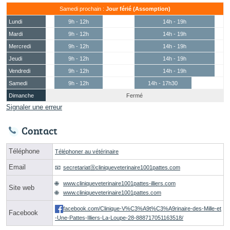
Samedi prochain :
Jour férié (Assomption)
Lundi
9h - 12h
14h - 19h
Mardi
9h - 12h
14h - 19h
Mercredi
9h - 12h
14h - 19h
Jeudi
9h - 12h
14h - 19h
Vendredi
9h - 12h
14h - 19h
Samedi
9h - 12h
14h - 17h30
Dimanche
Fermé
Signaler une erreur
Contact
Téléphone
Téléphoner au vétérinaire
Email
secretariatⓐcliniqueveterinaire1001pattes.com
www.cliniqueveterinaire1001pattes-illiers.com
Site web
www.cliniqueveterinaire1001pattes.com
facebook.com/Clinique-V%C3%A9t%C3%A9rinaire-des-Mille-et
Facebook
-Une-Pattes-Illiers-La-Loupe-28-888717051163518/