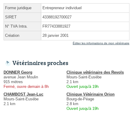
Forme juridique
Entrepreneur individuel
SIRET
43388192700027
N° TVA Intra.
FR77433881927
Création
28 janvier 2001
Éditer les informations de mon vétérinaire
Vétérinaires proches
DONNER Georg
Clinique vétérinaire des Revols
avenue Jean Moulin
Mours-Saint-Eusèbe
915 mètres
2.1 km
Fermé, ouvre demain à 8h
Ouvert jusqu'à 19h
CHAMBOST Jean-Luc
Clinique Vétérinaire Orion
Mours-Saint-Eusèbe
Bourg-de-Péage
2.1 km
2.8 km
Ouvert jusqu'à 19h