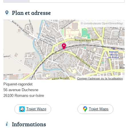
Plan et adresse
© contributeurs OpenStreetMap
Corriger l’adresse ou la localisation
Piqueret-ragondet
56 avenue Duchesne
26100 Romans-sur-Isère
Trajet Waze
Trajet Maps
Informations