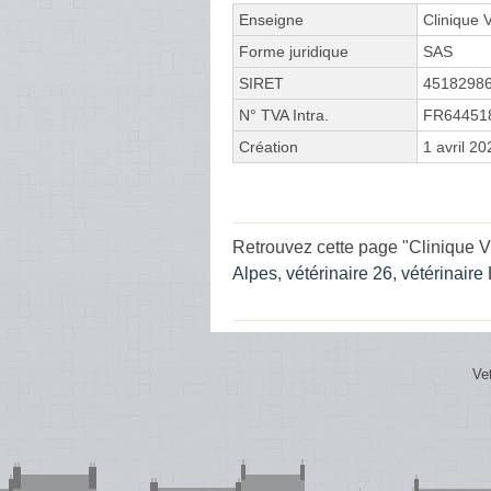
Enseigne
Clinique V
Forme juridique
SAS
SIRET
4518298
N° TVA Intra.
FR64451
Création
1 avril 20
Retrouvez cette page "Clinique V
Alpes
,
vétérinaire 26
,
vétérinaire
Ve