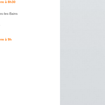
vre à 8h30
es-les-Bains
e
re à 9h