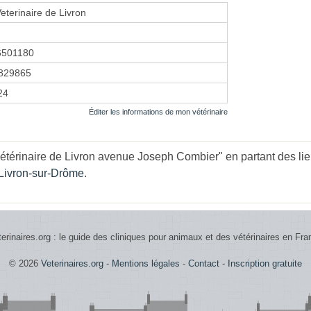
eterinaire de Livron
6501180
829865
24
Éditer les informations de mon vétérinaire
étérinaire de Livron avenue Joseph Combier" en partant des lie
 Livron-sur-Drôme
.
terinaires.org : le guide des cliniques pour animaux et des vétérinaires en Fra
© 2026
Veterinaires.org
-
Mentions légales
-
Contact
-
Inscription gratuite