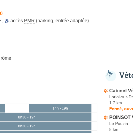
30
e
,
accès
PMR
(parking, entrée adaptée)
-Drôme
Vét
Cabinet Vé
Loriol-sur-
1.7 km
Fermé, ouvr
14h - 19h
POINSOT 
8h30 - 19h
Le Pouzin
8h30 - 19h
8 km