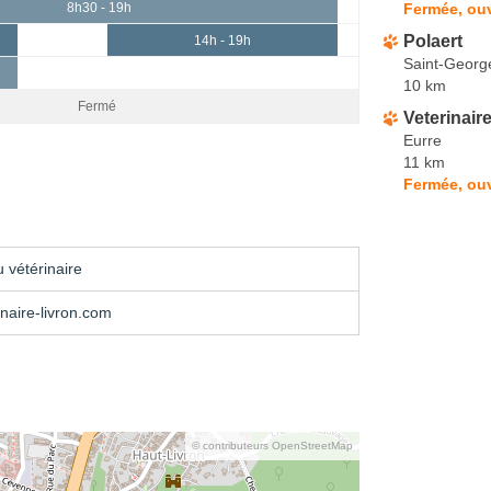
Fermée, ou
8h30 - 19h
Polaert
14h - 19h
Saint-Georg
10 km
Fermé
Veterinair
Eurre
11 km
Fermée, ouv
 vétérinaire
naire-livron.com
© contributeurs OpenStreetMap