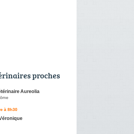
érinaires proches
térinaire Aureolia
Drôme
e à 8h30
Véronique