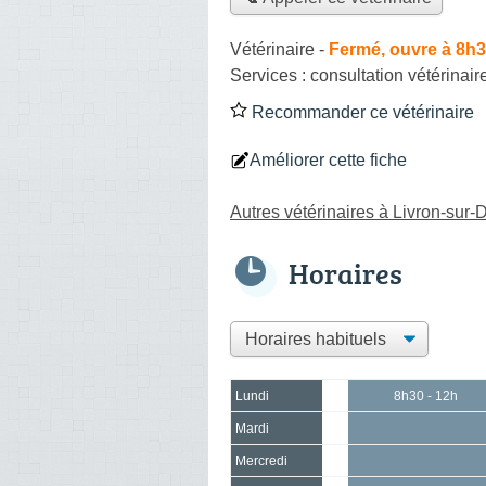
Vétérinaire
-
Fermé, ouvre à 8h
Services :
consultation vétérinair
Recommander ce vétérinaire
Améliorer cette fiche
Autres vétérinaires à Livron-sur
Horaires
Lundi
8h30 - 12h
Mardi
Mercredi