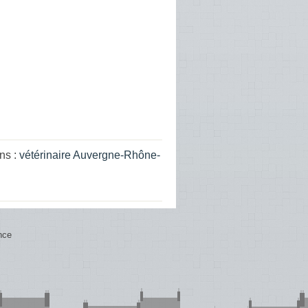
ns :
vétérinaire Auvergne-Rhône-
nce