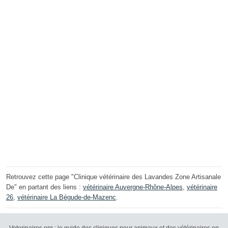
Retrouvez cette page "Clinique vétérinaire des Lavandes Zone Artisanale
De" en partant des liens :
vétérinaire Auvergne-Rhône-Alpes
,
vétérinaire
26
,
vétérinaire La Bégude-de-Mazenc
.