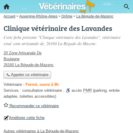
Accueil
>
Auvergne-Rhône-Alpes
>
Drôme
>
La Bégude-de-Mazenc
Clinique vétérinaire des Lavandes
Cette fiche présente "Clinique vétérinaire des Lavandes", vétérinaire
situé
zone artisanale de
, 26160 La Bégude-de-Mazenc.
20 Zone Artisanale De
Boulagne
26160 La Bégude-de-Mazenc
📞 Appeler ce vétérinaire
Vétérinaire
-
Fermé, ouvre à 8h
Services :
consultation vétérinaire
,
accès
PMR
(parking, entrée
adaptée, toilettes accessibles)
Recommander ce vétérinaire
Améliorer cette fiche
Autres vétérinaires à La Bégude-de-Mazenc