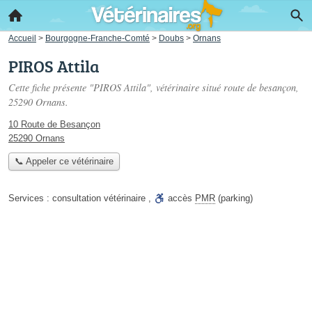
Accueil
>
Bourgogne-Franche-Comté
>
Doubs
>
Ornans
PIROS Attila
Cette fiche présente "PIROS Attila", vétérinaire situé
route de besançon
,
25290 Ornans.
10 Route de Besançon
25290 Ornans
📞 Appeler ce vétérinaire
Services :
consultation vétérinaire
,
accès
PMR
(parking)