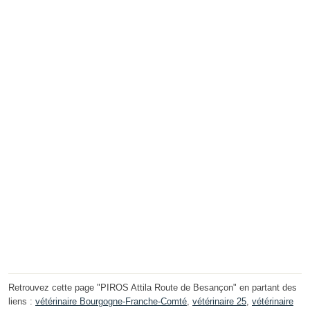
Retrouvez cette page "PIROS Attila Route de Besançon" en partant des
liens :
vétérinaire Bourgogne-Franche-Comté
,
vétérinaire 25
,
vétérinaire