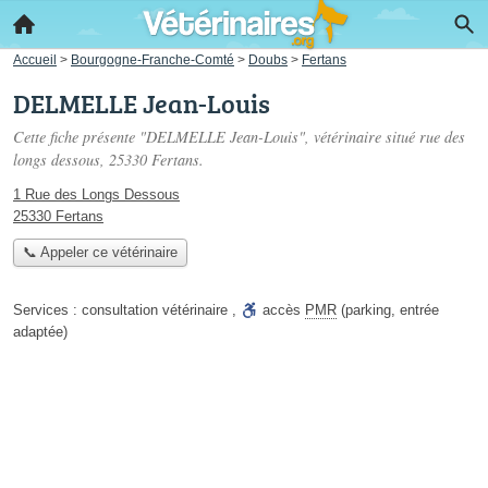
Accueil
>
Bourgogne-Franche-Comté
>
Doubs
>
Fertans
DELMELLE Jean-Louis
Cette fiche présente "DELMELLE Jean-Louis", vétérinaire situé
rue des
longs dessous
, 25330 Fertans.
1 Rue des Longs Dessous
25330 Fertans
📞 Appeler ce vétérinaire
Services :
consultation vétérinaire
,
accès
PMR
(parking, entrée
adaptée)