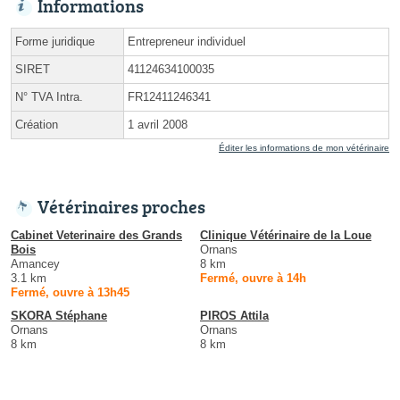
Informations
Forme juridique
Entrepreneur individuel
SIRET
41124634100035
N° TVA Intra.
FR12411246341
Création
1 avril 2008
Éditer les informations de mon vétérinaire
Vétérinaires proches
Cabinet Veterinaire des Grands
Clinique Vétérinaire de la Loue
Bois
Ornans
Amancey
8 km
3.1 km
Fermé, ouvre à 14h
Fermé, ouvre à 13h45
SKORA Stéphane
PIROS Attila
Ornans
Ornans
8 km
8 km