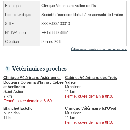
Enseigne
Clinique Veterinaire Vallee de l'Is
Forme juridique
Société d'exercice libéral à responsabilité limitée
SIRET
83805685100010
N° TVA Intra.
FR17838056851
Création
9 mars 2018
Éditer les informations de mon vétérinaire
Vétérinaires proches
Clinique Vétérinaire Astérienne.
Cabinet Vétérinaire des Trois
Docteurs Colonna d'Istria , Cabes
Valets
et Verlinden
Mussidan
Saint-Astier
11 km
7 km
Fermé, ouvre demain à 8h30
Fermé, ouvre demain à 8h30
Blanchet Estelle
Clinique Vétérinaire Isl'O'vet
Mussidan
Mussidan
11 km
11 km
Fermé, ouvre demain à 8h30