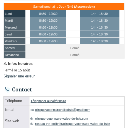
Samedi prochain :
Jour férié (Assomption)
Lundi
8h30 - 12h30
14h - 18h30
Mardi
8h30 - 12h30
14h - 18h30
Mercredi
8h30 - 12h30
14h - 18h30
Jeudi
8h30 - 12h30
14h - 18h30
Vendredi
8h30 - 12h30
14h - 18h30
Samedi
Fermé
(15 août)
Dimanche
Fermé
Fermé le 15 août
Signaler une erreur
Contact
Téléphone
Téléphoner au vétérinaire
Email
cliniqueveterinairevalleelisleⓐgmail.com
clinique-veterinaire-vallee-de-lisle.com
Site web
reseau-vet-colibri.fr/clinique-veterinaire-vallee-de-lisle/