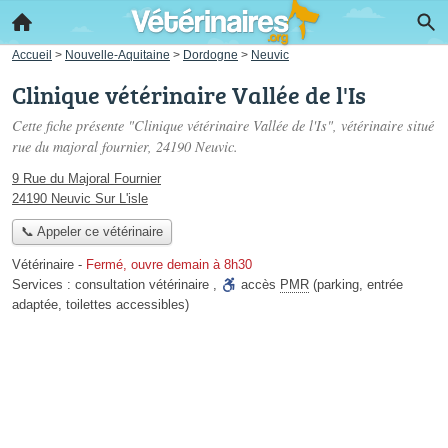
Accueil
>
Nouvelle-Aquitaine
>
Dordogne
>
Neuvic
Clinique vétérinaire Vallée de l'Is
Cette fiche présente "Clinique vétérinaire Vallée de l'Is", vétérinaire situé
rue du majoral fournier
, 24190 Neuvic.
9 Rue du Majoral Fournier
24190 Neuvic Sur L'isle
📞 Appeler ce vétérinaire
Vétérinaire
-
Fermé, ouvre demain à 8h30
Services :
consultation vétérinaire
,
accès
PMR
(parking, entrée
adaptée, toilettes accessibles)