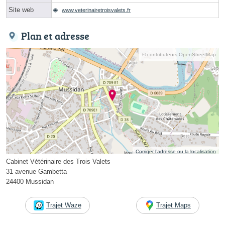
Site web
www.veterinairetroisvalets.fr
Plan et adresse
© contributeurs OpenStreetMap
Corriger l’adresse ou la localisation
Cabinet Vétérinaire des Trois Valets
31 avenue Gambetta
24400 Mussidan
Trajet Waze
Trajet Maps