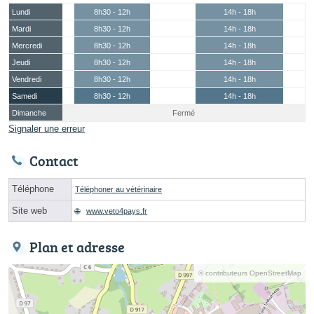
Lundi
8h30 - 12h
14h - 18h
Mardi
8h30 - 12h
14h - 18h
Mercredi
8h30 - 12h
14h - 18h
Jeudi
8h30 - 12h
14h - 18h
Vendredi
8h30 - 12h
14h - 18h
Samedi
8h30 - 12h
14h - 18h
Dimanche
Fermé
Signaler une erreur
Contact
Téléphone
Téléphoner au vétérinaire
Site web
www.veto4pays.fr
Plan et adresse
© contributeurs OpenStreetMap