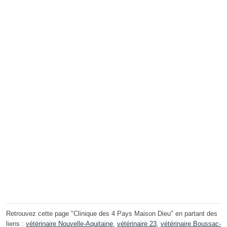
Retrouvez cette page "Clinique des 4 Pays Maison Dieu" en partant des
liens :
vétérinaire Nouvelle-Aquitaine
,
vétérinaire 23
,
vétérinaire Boussac-