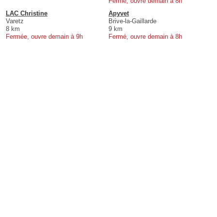
Fermé, ouvre demain à 8h
LAC Christine
Apyvet
Varetz
Brive-la-Gaillarde
8 km
9 km
Fermée, ouvre demain à 9h
Fermé, ouvre demain à 8h