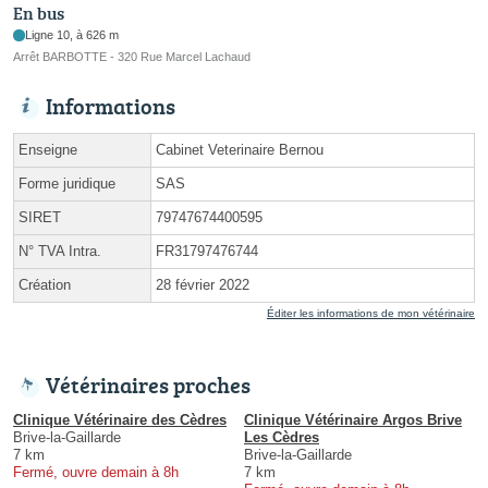
En bus
Ligne 10, à 626 m
Arrêt BARBOTTE - 320 Rue Marcel Lachaud
Informations
Enseigne
Cabinet Veterinaire Bernou
Forme juridique
SAS
SIRET
79747674400595
N° TVA Intra.
FR31797476744
Création
28 février 2022
Éditer les informations de mon vétérinaire
Vétérinaires proches
Clinique Vétérinaire des Cèdres
Clinique Vétérinaire Argos Brive
Brive-la-Gaillarde
Les Cèdres
7 km
Brive-la-Gaillarde
Fermé, ouvre demain à 8h
7 km