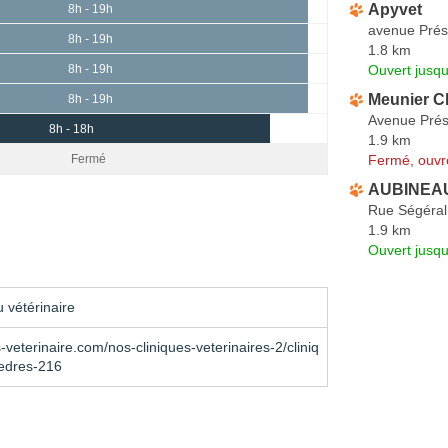
Apyvet
8h - 19h
avenue Prés
8h - 19h
1.8 km
Ouvert jusq
8h - 19h
Meunier Ch
8h - 19h
Avenue Prés
8h - 18h
1.9 km
Fermé, ouvr
Fermé
AUBINEAU
Rue Ségéral
1.9 km
Ouvert jusqu
 vétérinaire
veterinaire.com/nos-cliniques-veterinaires-2/cliniq
cedres-216