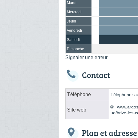
Mardi
Mercredi
Jeudi
Vendredi
Samedi
Dimanche
Signaler une erreur
Contact
Téléphone
Téléphoner au
www.argos-
Site web
ue/brive-les-
Plan et adresse