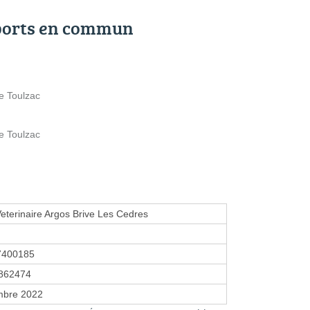
ports en commun
e Toulzac
e Toulzac
Veterinaire Argos Brive Les Cedres
7400185
862474
mbre 2022