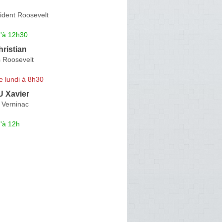
ident Roosevelt
u'à 12h30
ristian
 Roosevelt
e lundi à 8h30
 Xavier
 Verninac
'à 12h