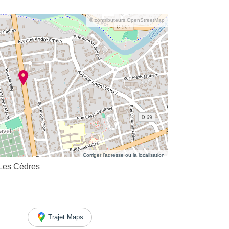
© contributeurs OpenStreetMap
Corriger l’adresse ou la localisation
 Les Cèdres
Trajet Maps