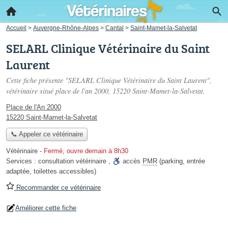
Accueil
>
Auvergne-Rhône-Alpes
>
Cantal
>
Saint-Mamet-la-Salvetat
SELARL Clinique Vétérinaire du Saint
Laurent
Cette fiche présente "SELARL Clinique Vétérinaire du Saint Laurent",
vétérinaire situé
place de l'an 2000
, 15220 Saint-Mamet-la-Salvetat.
Place de l'An 2000
15220 Saint-Mamet-la-Salvetat
📞 Appeler ce vétérinaire
Vétérinaire
-
Fermé, ouvre demain à 8h30
Services :
consultation vétérinaire
,
accès
PMR
(parking, entrée
adaptée, toilettes accessibles)
Recommander ce vétérinaire
Améliorer cette fiche