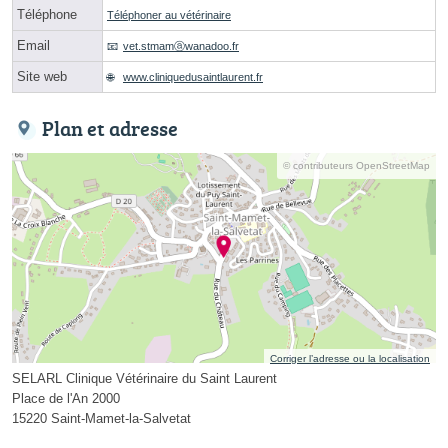
Téléphone
Téléphoner au vétérinaire
Email
vet.stmamⓐwanadoo.fr
Site web
www.cliniquedusaintlaurent.fr
Plan et adresse
© contributeurs OpenStreetMap
Corriger l’adresse ou la localisation
SELARL Clinique Vétérinaire du Saint Laurent
Place de l'An 2000
15220 Saint-Mamet-la-Salvetat