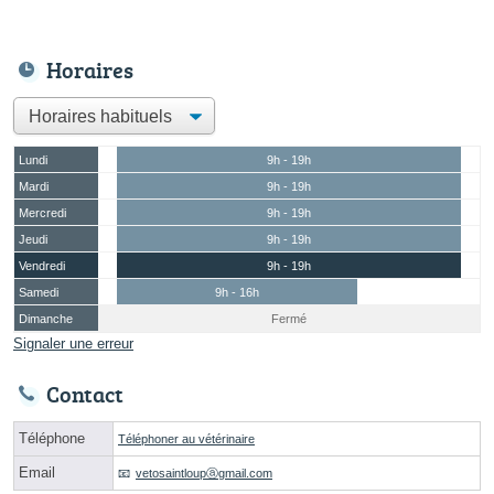
Horaires
Lundi
9h - 19h
Mardi
9h - 19h
Mercredi
9h - 19h
Jeudi
9h - 19h
Vendredi
9h - 19h
Samedi
9h - 16h
Dimanche
Fermé
Signaler une erreur
Contact
Téléphone
Téléphoner au vétérinaire
Email
vetosaintloupⓐgmail.com