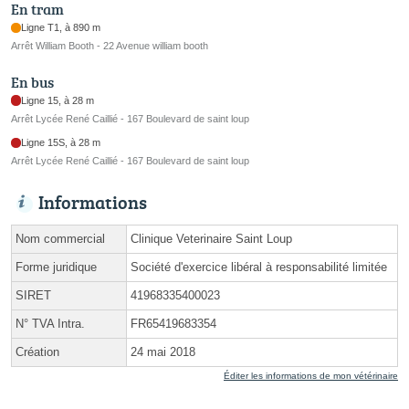
En tram
Ligne T1, à 890 m
Arrêt William Booth - 22 Avenue william booth
En bus
Ligne 15, à 28 m
Arrêt Lycée René Caillié - 167 Boulevard de saint loup
Ligne 15S, à 28 m
Arrêt Lycée René Caillié - 167 Boulevard de saint loup
Informations
Nom commercial
Clinique Veterinaire Saint Loup
Forme juridique
Société d'exercice libéral à responsabilité limitée
SIRET
41968335400023
N° TVA Intra.
FR65419683354
Création
24 mai 2018
Éditer les informations de mon vétérinaire