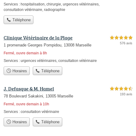
Services :
hospitalisation
,
chirurgie
,
urgences vétérinaires
,
consultation vétérinaire
,
radiographie
Téléphone
Clinique Vétérinaire de la Plage
5,0 étoiles sur 5
576 avis
1 promenade Georges Pompidou, 13008 Marseille
Fermé, ouvre demain à 8h
Services :
urgences vétérinaires
,
consultation vétérinaire
Horaires
Téléphone
J. Defasque & M. Hamel
4,5 étoiles sur 5
193 avis
78 Boulevard Sakakini, 13005 Marseille
Fermé, ouvre demain à 10h
Services :
consultation vétérinaire
Horaires
Téléphone