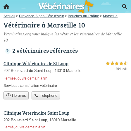
Accueil
>
Provence-Alpes-Côte d'Azur
>
Bouches-du-Rhône
>
Marseille
Vétérinaire à Marseille 10
Veterinaires.org vous indique les vétos et les
vétérinaires de Marseille
10
.
2 vétérinaires référencés
Clinique Vétérinaire de St Loup
4,5 étoiles sur 5
494 avis
202 Boulevard de Saint-Loup, 13010 Marseille
Fermée, ouvre demain à 9h
Services :
consultation vétérinaire
Horaires
Téléphone
Clinique Veterinaire Saint Loup
202 Boulevard Saint Loup, 13010 Marseille
Fermé, ouvre demain à 9h