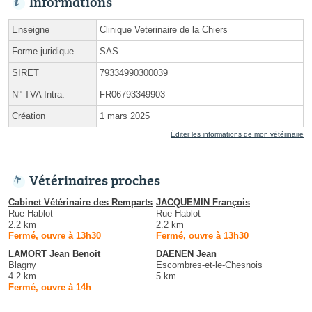
Informations
Enseigne
Clinique Veterinaire de la Chiers
Forme juridique
SAS
SIRET
79334990300039
N° TVA Intra.
FR06793349903
Création
1 mars 2025
Éditer les informations de mon vétérinaire
Vétérinaires proches
Cabinet Vétérinaire des Remparts
JACQUEMIN François
Rue Hablot
Rue Hablot
2.2 km
2.2 km
Fermé, ouvre à 13h30
Fermé, ouvre à 13h30
LAMORT Jean Benoit
DAENEN Jean
Blagny
Escombres-et-le-Chesnois
4.2 km
5 km
Fermé, ouvre à 14h