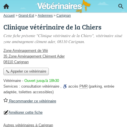
Accueil
>
Grand-Est
>
Ardennes
>
Carignan
Clinique vétérinaire de la Chiers
Cette fiche présente "Clinique vétérinaire de la Chiers", vétérinaire situé
zone aménagement clément ader
, 08110 Carignan.
Zone Aménagement de Wé
35 Zone Aménagement Clément Ader
08110 Carignan
📞 Appeler ce vétérinaire
Vétérinaire
-
Ouvert jusqu'à 18h30
Services :
consultation vétérinaire
,
accès
PMR
(parking, entrée
adaptée, toilettes accessibles)
Recommander ce vétérinaire
Améliorer cette fiche
Autres vétérinaires à Carignan