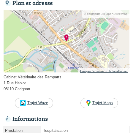
Plan et adresse
© contributeurs OpenStreetMap
Corriger l’adresse ou la localisation
Cabinet Vétérinaire des Remparts
1 Rue Hablot
08110 Carignan
Trajet Waze
Trajet Maps
Informations
Prestation
Hospitalisation