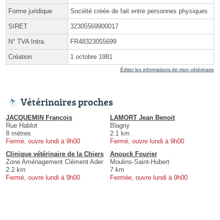
Forme juridique
Société créée de fait entre personnes physiques
SIRET
32305569900017
N° TVA Intra.
FR48323055699
Création
1 octobre 1981
Éditer les informations de mon vétérinaire
Vétérinaires proches
JACQUEMIN François
LAMORT Jean Benoit
Rue Hablot
Blagny
8 mètres
2.1 km
Fermé, ouvre lundi à 9h00
Fermé, ouvre lundi à 9h00
Clinique vétérinaire de la Chiers
Anouck Fourier
Zone Aménagement Clément Ader
Moulins-Saint-Hubert
2.2 km
7 km
Fermé, ouvre lundi à 9h00
Fermée, ouvre lundi à 9h00