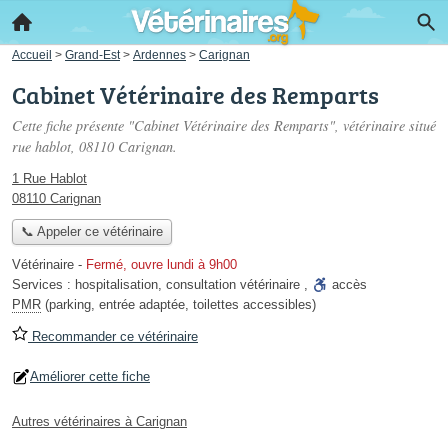
Accueil
>
Grand-Est
>
Ardennes
>
Carignan
Cabinet Vétérinaire des Remparts
Cette fiche présente "Cabinet Vétérinaire des Remparts", vétérinaire situé
rue hablot
, 08110 Carignan.
1 Rue Hablot
08110 Carignan
📞 Appeler ce vétérinaire
Vétérinaire
-
Fermé, ouvre lundi à 9h00
Services :
hospitalisation
,
consultation vétérinaire
,
accès
PMR
(parking, entrée adaptée, toilettes accessibles)
Recommander ce vétérinaire
Améliorer cette fiche
Autres vétérinaires à Carignan