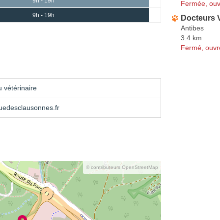
9h - 19h
Fermée, ouv
9h - 19h
Docteurs V
Antibes
3.4 km
Fermé, ouvr
 vétérinaire
uedesclausonnes.fr
© contributeurs OpenStreetMap