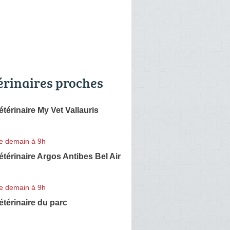
érinaires proches
étérinaire My Vet Vallauris
e demain à 9h
étérinaire Argos Antibes Bel Air
e demain à 9h
étérinaire du parc