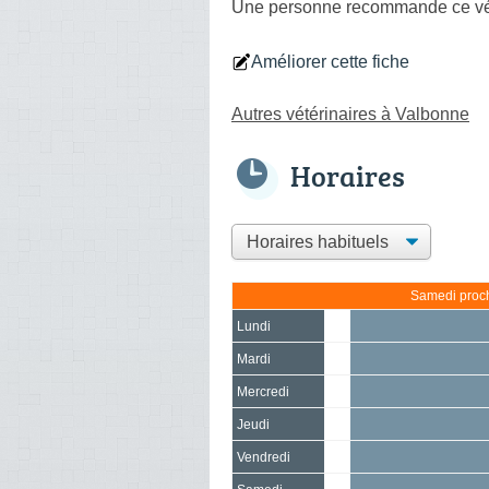
Une personne
recommande
ce vé
Améliorer cette fiche
Autres vétérinaires à Valbonne
Horaires
Samedi proch
Lundi
Mardi
Mercredi
Jeudi
Vendredi