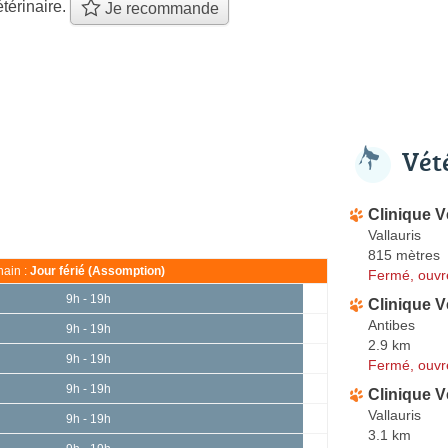
térinaire.
Je recommande
Vét
Clinique V
Vallauris
815 mètres
ain :
Jour férié (Assomption)
Fermé, ouvr
9h - 19h
Clinique V
Antibes
9h - 19h
2.9 km
9h - 19h
Fermé, ouvr
9h - 19h
Clinique V
Vallauris
9h - 19h
3.1 km