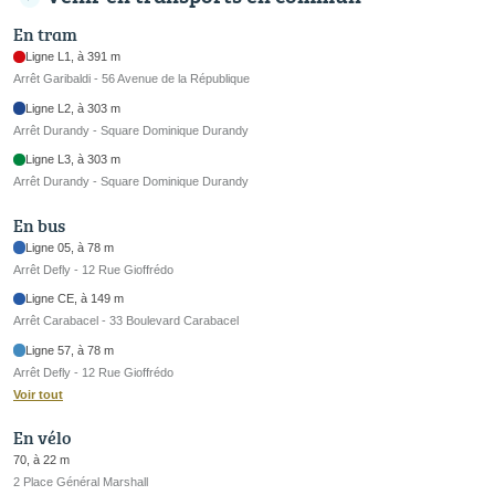
En tram
Ligne L1, à 391 m
Arrêt Garibaldi - 56 Avenue de la République
Ligne L2, à 303 m
Arrêt Durandy - Square Dominique Durandy
Ligne L3, à 303 m
Arrêt Durandy - Square Dominique Durandy
En bus
Ligne 05, à 78 m
Arrêt Defly - 12 Rue Gioffrédo
Ligne CE, à 149 m
Arrêt Carabacel - 33 Boulevard Carabacel
Ligne 57, à 78 m
Arrêt Defly - 12 Rue Gioffrédo
Voir tout
En vélo
70, à 22 m
2 Place Général Marshall