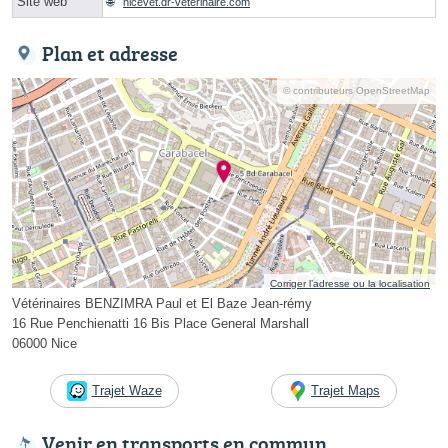
Site web
nicevet.dr-veterinaire.com
Plan et adresse
© contributeurs OpenStreetMap
Corriger l’adresse ou la localisation
Vétérinaires BENZIMRA Paul et El Baze Jean-rémy
16 Rue Penchienatti 16 Bis Place General Marshall
06000 Nice
Trajet Waze
Trajet Maps
Venir en transports en commun