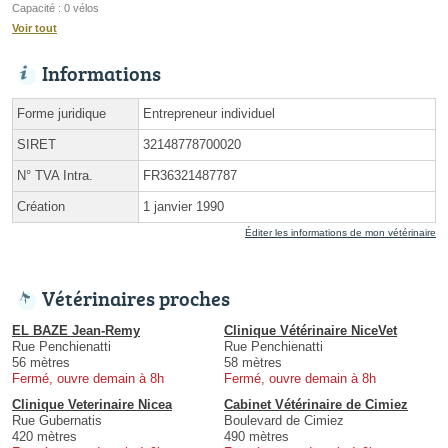
Capacité : 0 vélos
Voir tout
Informations
Forme juridique
Entrepreneur individuel
SIRET
32148778700020
N° TVA Intra.
FR36321487787
Création
1 janvier 1990
Éditer les informations de mon vétérinaire
Vétérinaires proches
EL BAZE Jean-Remy
Clinique Vétérinaire NiceVet
Rue Penchienatti
Rue Penchienatti
56 mètres
58 mètres
Fermé, ouvre demain à 8h
Fermé, ouvre demain à 8h
Clinique Veterinaire Nicea
Cabinet Vétérinaire de Cimiez
Rue Gubernatis
Boulevard de Cimiez
420 mètres
490 mètres