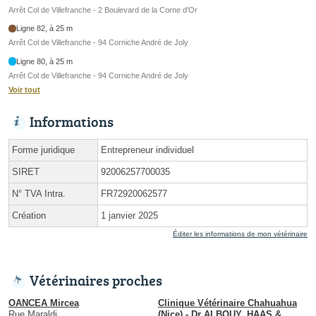
Arrêt Col de Villefranche - 2 Boulevard de la Corne d'Or
Ligne 82, à 25 m
Arrêt Col de Villefranche - 94 Corniche André de Joly
Ligne 80, à 25 m
Arrêt Col de Villefranche - 94 Corniche André de Joly
Voir tout
Informations
Forme juridique
Entrepreneur individuel
SIRET
92006257700035
N° TVA Intra.
FR72920062577
Création
1 janvier 2025
Éditer les informations de mon vétérinaire
Vétérinaires proches
OANCEA Mircea
Clinique Vétérinaire Chahuahua
Rue Maraldi
(Nice) - Dr ALBOUY, HAAS &