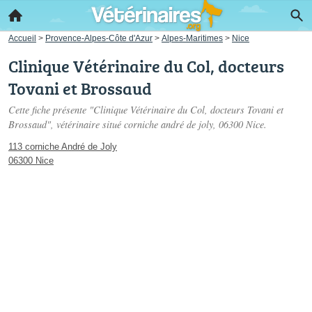
Accueil
>
Provence-Alpes-Côte d'Azur
>
Alpes-Maritimes
>
Nice
Clinique Vétérinaire du Col, docteurs
Tovani et Brossaud
Cette fiche présente "Clinique Vétérinaire du Col, docteurs Tovani et
Brossaud", vétérinaire situé
corniche andré de joly
, 06300 Nice.
113 corniche André de Joly
06300 Nice