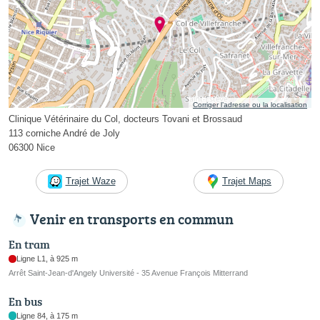
Corriger l’adresse ou la localisation
Clinique Vétérinaire du Col, docteurs Tovani et Brossaud
113 corniche André de Joly
06300 Nice
Trajet Waze
Trajet Maps
Venir en transports en commun
En tram
Ligne L1, à 925 m
Arrêt Saint-Jean-d'Angely Université - 35 Avenue François Mitterrand
En bus
Ligne 84, à 175 m