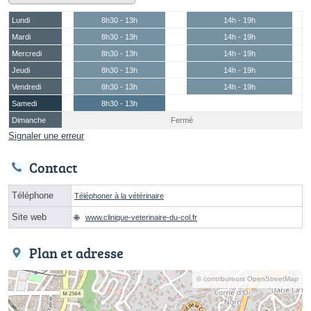
Lundi
8h30 - 13h
14h - 19h
Mardi
8h30 - 13h
14h - 19h
Mercredi
8h30 - 13h
14h - 19h
Jeudi
8h30 - 13h
14h - 19h
Vendredi
8h30 - 13h
14h - 19h
Samedi
8h30 - 13h
Dimanche
Fermé
Signaler une erreur
Contact
Téléphone
Téléphoner à la vétérinaire
Site web
www.clinique-veterinaire-du-col.fr
Plan et adresse
© contributeurs OpenStreetMap