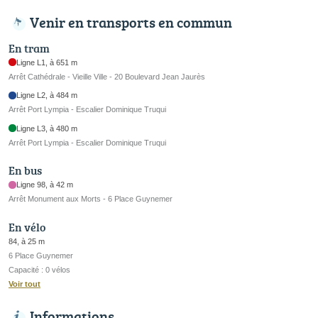
Venir en transports en commun
En tram
Ligne L1, à 651 m
Arrêt Cathédrale - Vieille Ville - 20 Boulevard Jean Jaurès
Ligne L2, à 484 m
Arrêt Port Lympia - Escalier Dominique Truqui
Ligne L3, à 480 m
Arrêt Port Lympia - Escalier Dominique Truqui
En bus
Ligne 98, à 42 m
Arrêt Monument aux Morts - 6 Place Guynemer
En vélo
84, à 25 m
6 Place Guynemer
Capacité : 0 vélos
Voir tout
Informations