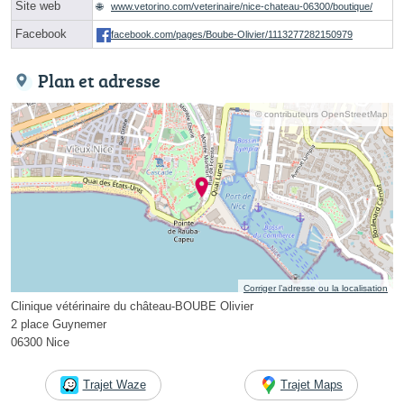
Site web
www.vetorino.com/veterinaire/nice-chateau-06300/boutique/
Facebook
facebook.com/pages/Boube-Olivier/1113277282150979
Plan et adresse
© contributeurs OpenStreetMap
Corriger l’adresse ou la localisation
Clinique vétérinaire du château-BOUBE Olivier
2 place Guynemer
06300 Nice
Trajet Waze
Trajet Maps