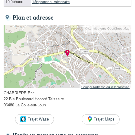
Téléphone
Téléphoner au vétérinaire
Plan et adresse
© contributeurs OpenStreetMap
Corriger l’adresse ou la localisation
CHABRIERE Eric
22 Bis Boulevard Honoré Teisseire
06480 La Colle-sur-Loup
Trajet Waze
Trajet Maps
Venir en transports en commun