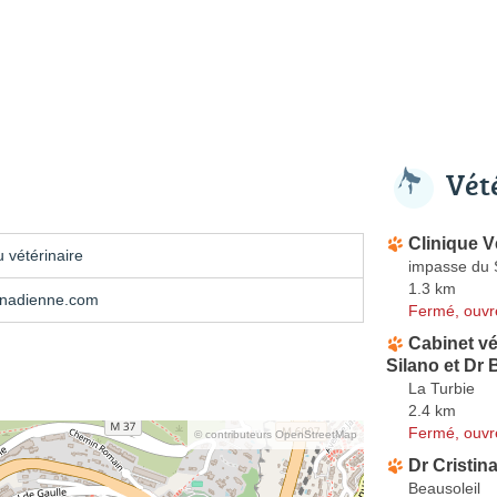
Vét
Clinique V
 vétérinaire
impasse du 
1.3 km
nadienne.com
Fermé, ouvr
Cabinet vé
Silano et Dr
La Turbie
2.4 km
Fermé, ouvr
© contributeurs OpenStreetMap
Dr Cristin
Beausoleil