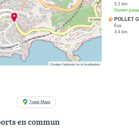
3.2 km
Ouvert jusqu
POLLET G
Èze
3.4 km
Corriger l’adresse ou la localisation
Trajet Maps
ports en commun