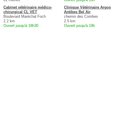
Cabinet vétérinaire médico-
Clinique Vétérinaire Argos
chirurgical CL VET
Antibes Bel Air
Boulevard Maréchal Foch
chemin des Combes
2.2 km
2.5 km
Ouvert jusqu'à 18h30
Ouvert jusqu'à 19h