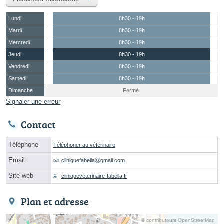
Lundi
8h30 - 19h
Mardi
8h30 - 19h
Mercredi
8h30 - 19h
Jeudi
8h30 - 19h
Vendredi
8h30 - 19h
Samedi
8h30 - 19h
Dimanche
Fermé
Signaler une erreur
Contact
Téléphone
Téléphoner au vétérinaire
Email
cliniquefabellaⓐgmail.com
Site web
cliniqueveterinaire-fabella.fr
Plan et adresse
© contributeurs OpenStreetMap