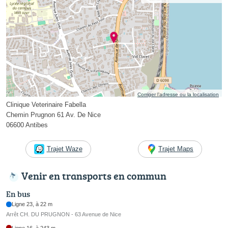
Corriger l’adresse ou la localisation
Clinique Veterinaire Fabella
Chemin Prugnon 61 Av. De Nice
06600 Antibes
Trajet Waze
Trajet Maps
Venir en transports en commun
En bus
Ligne 23, à 22 m
Arrêt CH. DU PRUGNON - 63 Avenue de Nice
Ligne 16, à 243 m