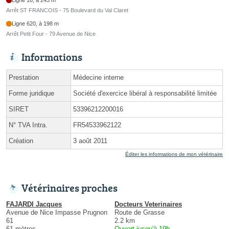
Arrêt ST FRANCOIS - 75 Boulevard du Val Claret
Ligne 620, à 198 m
Arrêt Petit Four - 79 Avenue de Nice
Informations
Prestation
Médecine interne
Forme juridique
Société d'exercice libéral à responsabilité limitée
SIRET
53396212200016
N° TVA Intra.
FR54533962122
Création
3 août 2011
Éditer les informations de mon vétérinaire
Vétérinaires proches
FAJARDI Jacques
Docteurs Veterinaires
Avenue de Nice Impasse Prugnon
Route de Grasse
61
2.2 km
61 mètres
Ouvert jusqu'à 19h