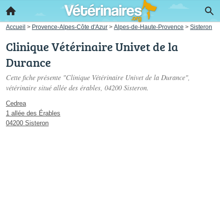
Accueil
>
Provence-Alpes-Côte d'Azur
>
Alpes-de-Haute-Provence
>
Sisteron
Clinique Vétérinaire Univet de la
Durance
Cette fiche présente "Clinique Vétérinaire Univet de la Durance",
vétérinaire situé
allée des érables
, 04200 Sisteron.
Cedrea
1 allée des Érables
04200 Sisteron