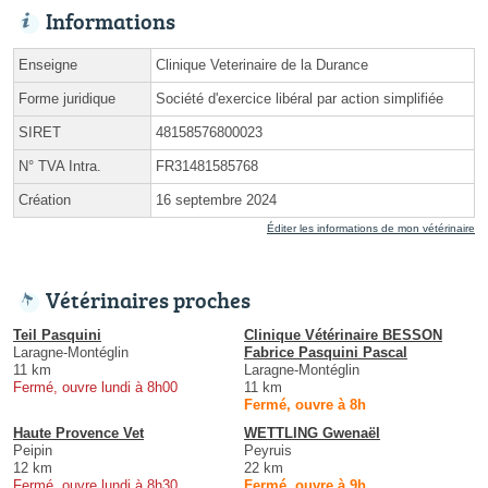
Informations
Enseigne
Clinique Veterinaire de la Durance
Forme juridique
Société d'exercice libéral par action simplifiée
SIRET
48158576800023
N° TVA Intra.
FR31481585768
Création
16 septembre 2024
Éditer les informations de mon vétérinaire
Vétérinaires proches
Teil Pasquini
Clinique Vétérinaire BESSON
Laragne-Montéglin
Fabrice Pasquini Pascal
11 km
Laragne-Montéglin
Fermé, ouvre lundi à 8h00
11 km
Fermé, ouvre à 8h
Haute Provence Vet
WETTLING Gwenaël
Peipin
Peyruis
12 km
22 km
Fermé, ouvre lundi à 8h30
Fermé, ouvre à 9h