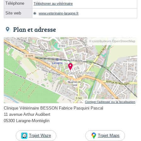
Téléphone
Téléphoner au vétérinaire
Site web
www.veterinaire-laragne.fr
Plan et adresse
© contributeurs OpenStreetMap
Corriger l’adresse ou la localisation
Clinique Vétérinaire BESSON Fabrice Pasquini Pascal
11 avenue Arthur Audibert
05300 Laragne-Montéglin
Trajet Waze
Trajet Maps