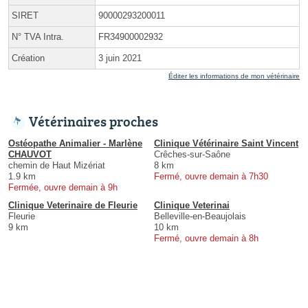
SIRET
90000293200011
N° TVA Intra.
FR34900002932
Création
3 juin 2021
Éditer les informations de mon vétérinaire
Vétérinaires proches
Ostéopathe Animalier - Marlène
Clinique Vétérinaire Saint Vincent
CHAUVOT
Crêches-sur-Saône
chemin de Haut Mizériat
8 km
1.9 km
Fermé, ouvre demain à 7h30
Fermée, ouvre demain à 9h
Clinique Veterinaire de Fleurie
Clinique Veterinai
Fleurie
Belleville-en-Beaujolais
9 km
10 km
Fermé, ouvre demain à 8h