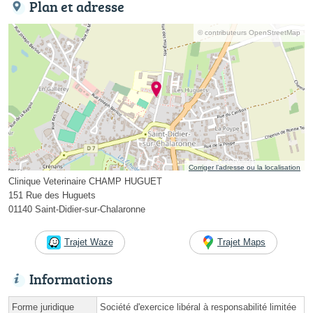
Plan et adresse
© contributeurs OpenStreetMap
Corriger l’adresse ou la localisation
Clinique Veterinaire CHAMP HUGUET
151 Rue des Huguets
01140 Saint-Didier-sur-Chalaronne
Trajet Waze
Trajet Maps
Informations
Forme juridique
Société d'exercice libéral à responsabilité limitée