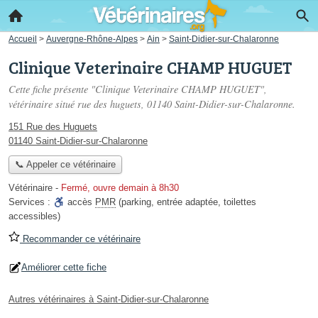
Accueil
>
Auvergne-Rhône-Alpes
>
Ain
>
Saint-Didier-sur-Chalaronne
Clinique Veterinaire CHAMP HUGUET
Cette fiche présente "Clinique Veterinaire CHAMP HUGUET",
vétérinaire situé
rue des huguets
, 01140 Saint-Didier-sur-Chalaronne.
151 Rue des Huguets
01140 Saint-Didier-sur-Chalaronne
📞 Appeler ce vétérinaire
Vétérinaire
-
Fermé, ouvre demain à 8h30
Services :
accès
PMR
(parking, entrée adaptée, toilettes
accessibles)
Recommander ce vétérinaire
Améliorer cette fiche
Autres vétérinaires à Saint-Didier-sur-Chalaronne