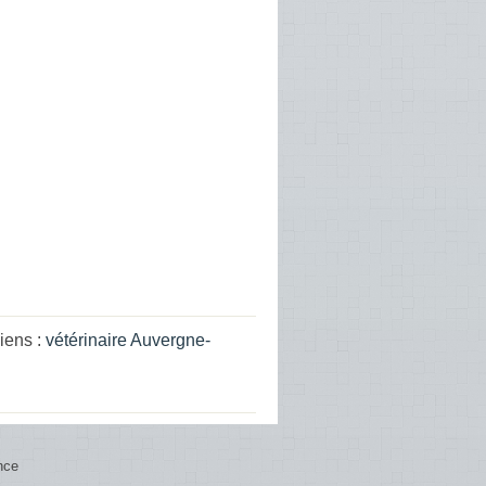
iens :
vétérinaire Auvergne-
nce