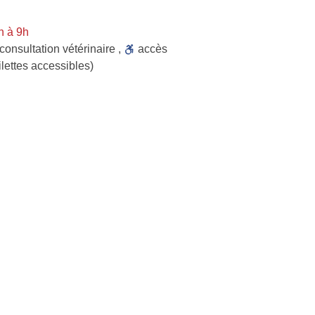
n à 9h
consultation vétérinaire
,
accès
ilettes accessibles)