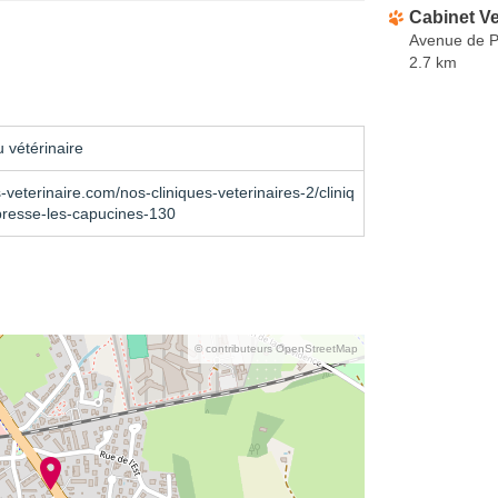
Cabinet Ve
Avenue de 
2.7 km
 vétérinaire
veterinaire.com/nos-cliniques-veterinaires-2/cliniq
bresse-les-capucines-130
© contributeurs OpenStreetMap