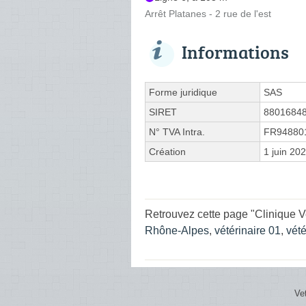
Arrêt Platanes - 2 rue de l'est
Informations
Forme juridique
SAS
SIRET
8801684
N° TVA Intra.
FR94880
Création
1 juin 20
Retrouvez cette page "Clinique V
Rhône-Alpes
,
vétérinaire 01
,
vét
Ve