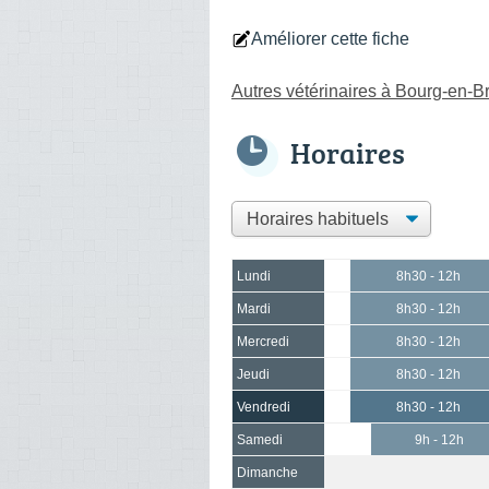
Améliorer cette fiche
Autres vétérinaires à Bourg-en-B
Horaires
Lundi
8h30 - 12h
Mardi
8h30 - 12h
Mercredi
8h30 - 12h
Jeudi
8h30 - 12h
Vendredi
8h30 - 12h
Samedi
9h - 12h
Dimanche