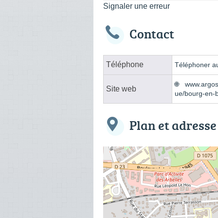
Signaler une erreur
Contact
Téléphone
Téléphoner au
www.argos-
Site web
ue/bourg-en-
Plan et adresse