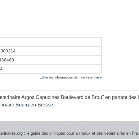
8900214
168489
24
Éditer les informations de mon vétérinaire
eterinaire Argos Capucines Boulevard de Brou" en partant des l
érinaire Bourg-en-Bresse
.
terinaires.org : le guide des cliniques pour animaux et des vétérinaires en Fra