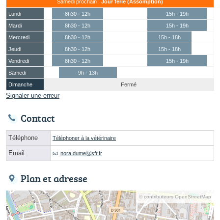
Samedi prochain :
Jour férié (Assomption)
Lundi
8h30 - 12h
15h - 19h
Mardi
8h30 - 12h
15h - 19h
Mercredi
8h30 - 12h
15h - 18h
Jeudi
8h30 - 12h
15h - 18h
Vendredi
8h30 - 12h
15h - 19h
Samedi
9h - 13h
Dimanche
Fermé
Signaler une erreur
Contact
Téléphone
Téléphoner à la vétérinaire
Email
nora.dumeⓐsfr.fr
Plan et adresse
© contributeurs OpenStreetMap