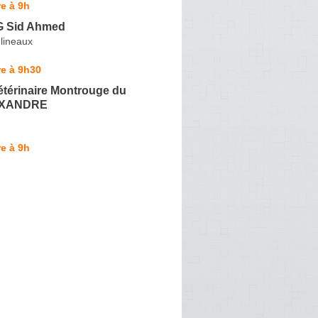
e à 9h
 Sid Ahmed
lineaux
e à 9h30
étérinaire Montrouge du
EXANDRE
e à 9h