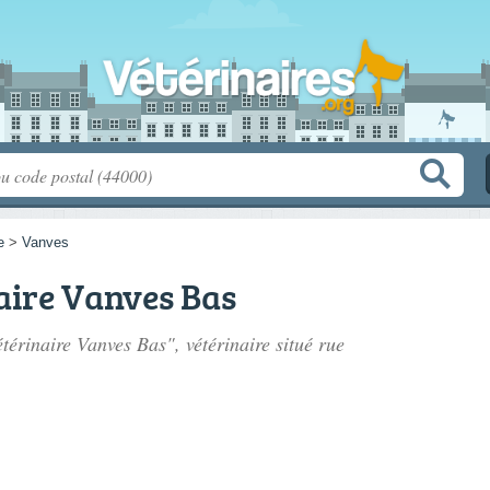
e
>
Vanves
aire Vanves Bas
étérinaire Vanves Bas", vétérinaire situé
rue