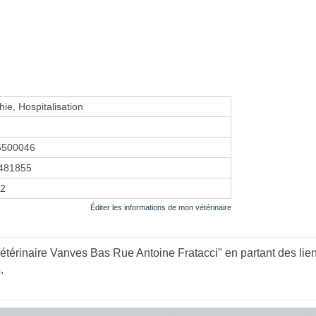
ie, Hospitalisation
5500046
481855
12
Éditer les informations de mon vétérinaire
étérinaire Vanves Bas Rue Antoine Fratacci" en partant des lie
s
.