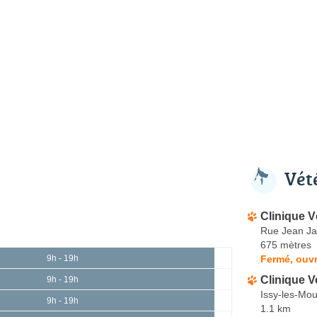
Vét
Clinique V
Rue Jean Ja
675 mètres
Fermé, ouvr
9h - 19h
Clinique Ve
9h - 19h
Issy-les-Mou
9h - 19h
1.1 km