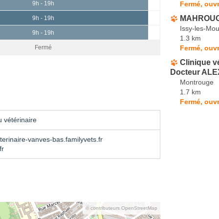
Fermé, ouvr
9h - 19h
MAHROUG
9h - 19h
Issy-les-Mou
9h - 19h
1.3 km
Fermé, ouvr
Fermé
Clinique v
Docteur AL
Montrouge
1.7 km
Fermé, ouvr
 vétérinaire
terinaire-vanves-bas.familyvets.fr
fr
© contributeurs OpenStreetMap