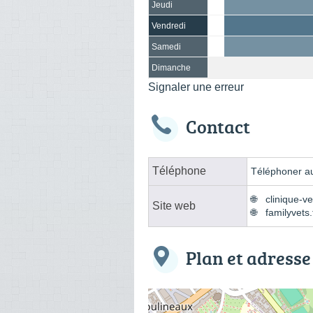
Jeudi
Vendredi
Samedi
Dimanche
Signaler une erreur
Contact
Téléphone
Téléphoner au
clinique-ve
Site web
familyvets.
Plan et adresse