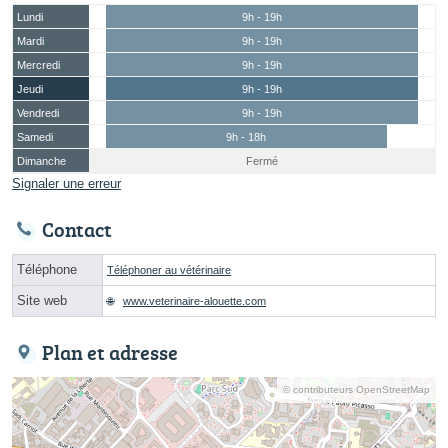
Lundi
9h - 19h
Mardi
9h - 19h
Mercredi
9h - 19h
Jeudi
9h - 19h
Vendredi
9h - 19h
Samedi
9h - 18h
Dimanche
Fermé
Signaler une erreur
Contact
Téléphone
Téléphoner au vétérinaire
Site web
www.veterinaire-alouette.com
Plan et adresse
© contributeurs OpenStreetMap