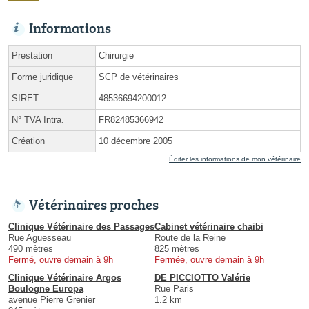
Informations
Prestation
Chirurgie
Forme juridique
SCP de vétérinaires
SIRET
48536694200012
N° TVA Intra.
FR82485366942
Création
10 décembre 2005
Éditer les informations de mon vétérinaire
Vétérinaires proches
Clinique Vétérinaire des Passages
Cabinet vétérinaire chaibi
Rue Aguesseau
Route de la Reine
490 mètres
825 mètres
Fermé, ouvre demain à 9h
Fermée, ouvre demain à 9h
Clinique Vétérinaire Argos
DE PICCIOTTO Valérie
Boulogne Europa
Rue Paris
avenue Pierre Grenier
1.2 km