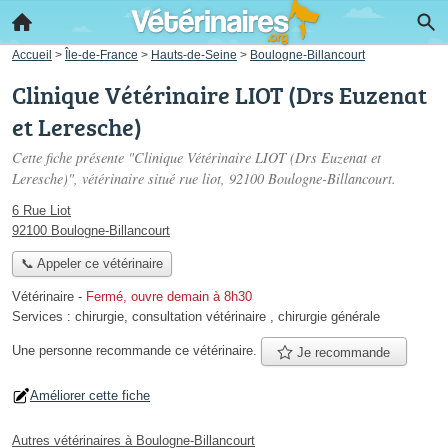
Accueil
>
Île-de-France
>
Hauts-de-Seine
>
Boulogne-Billancourt
Clinique Vétérinaire LIOT (Drs Euzenat
et Leresche)
Cette fiche présente "Clinique Vétérinaire LIOT (Drs Euzenat et
Leresche)", vétérinaire situé
rue liot
, 92100 Boulogne-Billancourt.
6 Rue Liot
92100 Boulogne-Billancourt
📞 Appeler ce vétérinaire
Vétérinaire
-
Fermé, ouvre demain à 8h30
Services :
chirurgie
,
consultation vétérinaire
,
chirurgie générale
Une personne
recommande
ce vétérinaire.
Je recommande
Améliorer cette fiche
Autres vétérinaires à Boulogne-Billancourt