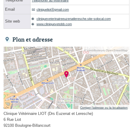
Téléphone
Téléphoner au vétérinaire
Email
cliniqueliotⓐgmail.com
cliniqueveterinaireeuzenatleresche.site-solocal.com
Site web
www.cliniquevetobb.com
Plan et adresse
© contributeurs OpenStreetMap
Corriger l’adresse ou la localisation
Clinique Vétérinaire LIOT (Drs Euzenat et Leresche)
6 Rue Liot
92100 Boulogne-Billancourt