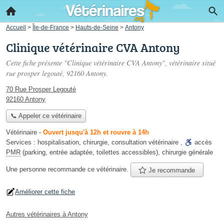
Accueil
>
Île-de-France
>
Hauts-de-Seine
>
Antony
Clinique vétérinaire CVA Antony
Cette fiche présente "Clinique vétérinaire CVA Antony", vétérinaire situé
rue prosper legouté
, 92160 Antony.
70 Rue Prosper Legouté
92160 Antony
📞 Appeler ce vétérinaire
Vétérinaire
-
Ouvert jusqu'à 12h et rouvre à 14h
Services :
hospitalisation
,
chirurgie
,
consultation vétérinaire
,
accès
PMR
(parking, entrée adaptée, toilettes accessibles)
,
chirurgie générale
Une personne
recommande
ce vétérinaire.
Je recommande
Améliorer cette fiche
Autres vétérinaires à Antony