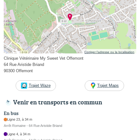
Corriger l’adresse ou la localisation
Clinique Vétérinaire My Sweet Vet Offemont
64 Rue Aristide Briand
90300 Offemont
Trajet Waze
Trajet Maps
Venir en transports en commun
En bus
Ligne 23, à 34 m
Arrêt Romaine - 64 Rue Aristide Briand
Ligne 4, à 34 m