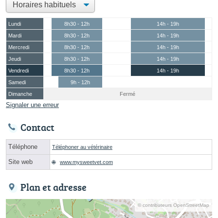
Lundi
8h30 - 12h
14h - 19h
Mardi
8h30 - 12h
14h - 19h
Mercredi
8h30 - 12h
14h - 19h
Jeudi
8h30 - 12h
14h - 19h
Vendredi
8h30 - 12h
14h - 19h
Samedi
9h - 12h
Dimanche
Fermé
Signaler une erreur
Contact
Téléphone
Téléphoner au vétérinaire
Site web
www.mysweetvet.com
Plan et adresse
© contributeurs OpenStreetMap