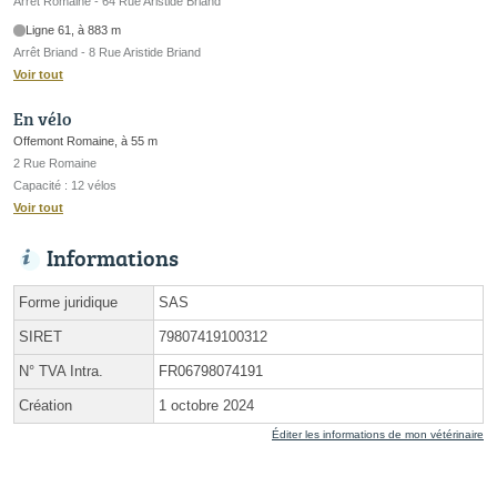
Arrêt Romaine - 64 Rue Aristide Briand
Ligne 61, à 883 m
Arrêt Briand - 8 Rue Aristide Briand
Voir tout
En vélo
Offemont Romaine, à 55 m
2 Rue Romaine
Capacité : 12 vélos
Voir tout
Informations
Forme juridique
SAS
SIRET
79807419100312
N° TVA Intra.
FR06798074191
Création
1 octobre 2024
Éditer les informations de mon vétérinaire