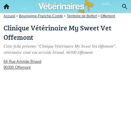
Accueil
>
Bourgogne-Franche-Comté
>
Territoire de Belfort
>
Offemont
Clinique Vétérinaire My Sweet Vet
Offemont
Cette fiche présente "Clinique Vétérinaire My Sweet Vet Offemont",
vétérinaire situé
rue aristide briand
, 90300 Offemont.
64 Rue Aristide Briand
90300 Offemont