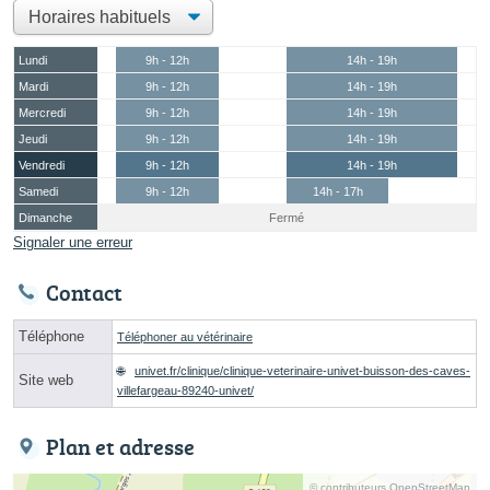
Lundi
9h - 12h
14h - 19h
Mardi
9h - 12h
14h - 19h
Mercredi
9h - 12h
14h - 19h
Jeudi
9h - 12h
14h - 19h
Vendredi
9h - 12h
14h - 19h
Samedi
9h - 12h
14h - 17h
Dimanche
Fermé
Signaler une erreur
Contact
Téléphone
Téléphoner au vétérinaire
univet.fr/clinique/clinique-veterinaire-univet-buisson-des-caves-
Site web
villefargeau-89240-univet/
Plan et adresse
© contributeurs OpenStreetMap