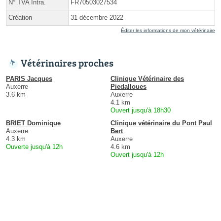
N° TVA Intra.
FR70503027534
Création
31 décembre 2022
Éditer les informations de mon vétérinaire
Vétérinaires proches
PARIS Jacques
Clinique Vétérinaire des
Auxerre
Piedalloues
3.6 km
Auxerre
4.1 km
Ouvert jusqu'à 18h30
BRIET Dominique
Clinique vétérinaire du Pont Paul
Auxerre
Bert
4.3 km
Auxerre
Ouverte jusqu'à 12h
4.6 km
Ouvert jusqu'à 12h