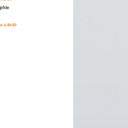
phie
e à 8h30