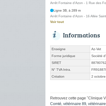
Arrêt Fontaine d'Azon - 1 Rue des F
Ligne 3B, à 289 m
Arrêt Fontaine d'Azon - 16 Allée Sai
Voir tout
Informations
Enseigne
Az-Vet
Forme juridique
Société d'
SIRET
8878076
N° TVA Intra.
FR91887
Création
2 octobre
Retrouvez cette page "Clinique V
Comté
,
vétérinaire 89
,
vétérinair