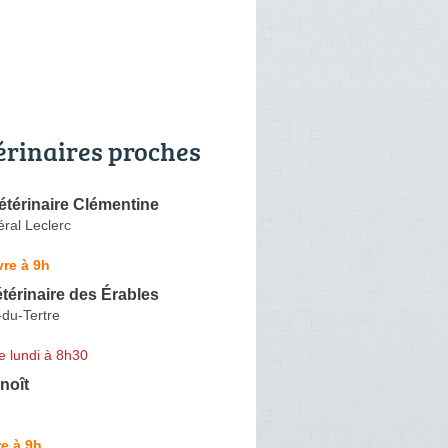
érinaires proches
étérinaire Clémentine
ral Leclerc
re à 9h
térinaire des Érables
-du-Tertre
e lundi à 8h30
noît
e à 9h