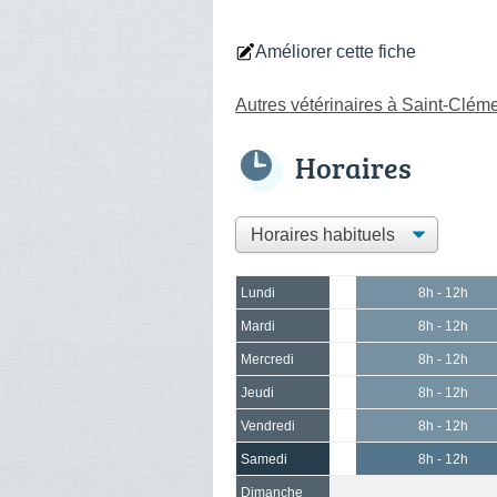
Améliorer cette fiche
Autres vétérinaires à Saint-Clém
Horaires
Lundi
8h - 12h
Mardi
8h - 12h
Mercredi
8h - 12h
Jeudi
8h - 12h
Vendredi
8h - 12h
Samedi
8h - 12h
Dimanche