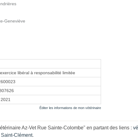
ondrières
nte-Geneviève
exercice libéral à responsabilité limitée
2600023
807626
 2021
Éditer les informations de mon vétérinaire
étérinaire Az-Vet Rue Sainte-Colombe" en partant des liens :
vé
e Saint-Clément
.