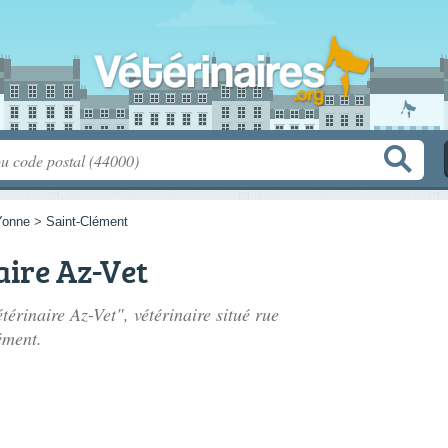
Yonne
>
Saint-Clément
aire Az-Vet
térinaire Az-Vet", vétérinaire situé
rue
ément.