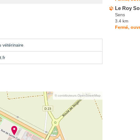
Le Roy So
Sens
3.4 km
Fermé, ouvr
 vétérinaire
.fr
© contributeurs OpenStreetMap