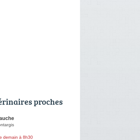
érinaires proches
Gauche
ntargis
e demain à 8h30