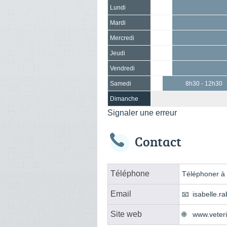
Lundi
Mardi
Mercredi
Jeudi
Vendredi
Samedi
8h30 - 12h30
Dimanche
Signaler une erreur
Contact
Téléphone
Téléphoner à l
Email
isabelle.
Site web
www.veteri