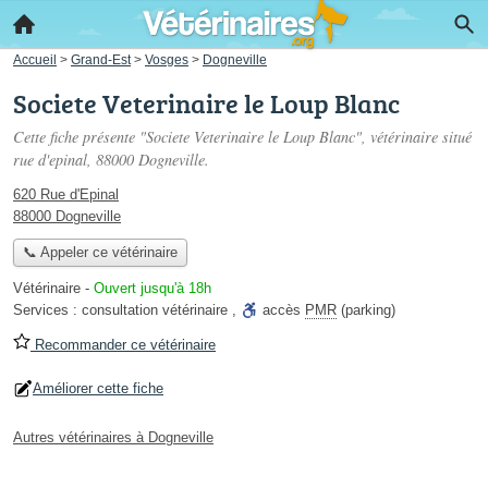
Accueil
>
Grand-Est
>
Vosges
>
Dogneville
Societe Veterinaire le Loup Blanc
Cette fiche présente "Societe Veterinaire le Loup Blanc", vétérinaire situé
rue d'epinal
, 88000 Dogneville.
620 Rue d'Epinal
88000 Dogneville
📞 Appeler ce vétérinaire
Vétérinaire
-
Ouvert jusqu'à 18h
Services :
consultation vétérinaire
,
accès
PMR
(parking)
Recommander ce vétérinaire
Améliorer cette fiche
Autres vétérinaires à Dogneville