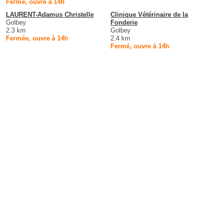
Fermé, ouvre à 14h
LAURENT-Adamus Christelle
Clinique Vétérinaire de la
Golbey
Fonderie
2.3 km
Golbey
Fermée, ouvre à 14h
2.4 km
Fermé, ouvre à 14h