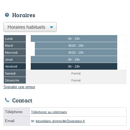
Horaires
Lundi
8h - 18h
Mardi
8h30 - 18h
Mercredi
8h30 - 18h
Jeudi
8h - 18h
Vendredi
8h - 18h
Samedi
Fermé
Dimanche
Fermé
Signaler une erreur
Contact
Téléphone
Téléphoner au vétérinaire
Email
leloupblanc.dognevilleⓐwanadoo.fr