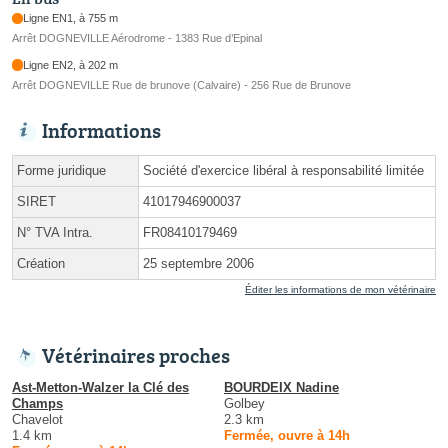
Ligne EN1, à 755 m
Arrêt DOGNEVILLE Aérodrome - 1383 Rue d’Epinal
Ligne EN2, à 202 m
Arrêt DOGNEVILLE Rue de brunove (Calvaire) - 256 Rue de Brunove
Informations
Forme juridique
Société d'exercice libéral à responsabilité limitée
SIRET
41017946900037
N° TVA Intra.
FR08410179469
Création
25 septembre 2006
Éditer les informations de mon vétérinaire
Vétérinaires proches
Ast-Metton-Walzer la Clé des
BOURDEIX Nadine
Champs
Golbey
Chavelot
2.3 km
1.4 km
Fermée, ouvre à 14h