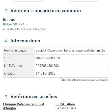
Venir en transports en commun
En bus
Ligne 602, à 45 m
Arrêt MAIRIE - 5 Rue du 8 Mai 1945
Informations
Forme juridique
Société d'exercice libéral à responsabilité limitée
SIRET
88488129300010
N° TVA Intra.
FR77884881293
Création
17 juillet 2020
Éditer les informations de mon vétérinaire
Vétérinaires proches
Clinique Vétérinaire du Val
LECAT Alain
d'Anglin
La Souterraine