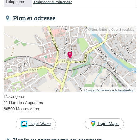
Téléphone
Téléphoner au vétérinaire
Plan et adresse
© contributeurs OpenStreetMap
Corriger l’adresse ou la localisation
L'Octogone
11 Rue des Augustins
86500 Montmorillon
Trajet Waze
Trajet Maps
Venir en transports en commun