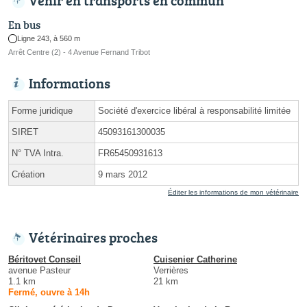
En bus
Ligne 243, à 560 m
Arrêt Centre (2) - 4 Avenue Fernand Tribot
Informations
Forme juridique
Société d'exercice libéral à responsabilité limitée
SIRET
45093161300035
N° TVA Intra.
FR65450931613
Création
9 mars 2012
Éditer les informations de mon vétérinaire
Vétérinaires proches
Béritovet Conseil
Cuisenier Catherine
avenue Pasteur
Verrières
1.1 km
21 km
Fermé, ouvre à 14h