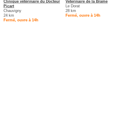
Clinique vétérinaire du Docteur
Veterinaire de la Brame
Picart
Le Dorat
Chauvigny
28 km
24 km
Fermé, ouvre à 14h
Fermé, ouvre à 14h