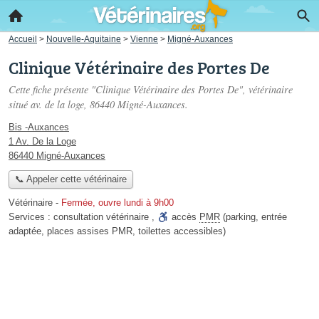
Accueil
>
Nouvelle-Aquitaine
>
Vienne
>
Migné-Auxances
Clinique Vétérinaire des Portes De
Cette fiche présente "Clinique Vétérinaire des Portes De", vétérinaire
situé
av. de la loge
, 86440 Migné-Auxances.
Bis -Auxances
1 Av. De la Loge
86440 Migné-Auxances
📞 Appeler cette vétérinaire
Vétérinaire
-
Fermée, ouvre lundi à 9h00
Services :
consultation vétérinaire
,
accès
PMR
(parking, entrée
adaptée, places assises PMR, toilettes accessibles)