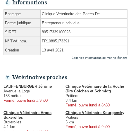
Informations
Enseigne
Clinique Veterinaire des Portes De
Forme juridique
Entrepreneur individuel
SIRET
89517339100023
N° TVA Intra.
FR10895173391
Création
13 avril 2021
Éditer les informations de mon vétérinaire
Vétérinaires proches
LAUFFENBURGER Jérôme
Clinique Vétérinaire de la Roche
Avenue la Loge
(Drs Colchen et Schmidt)
153 mètres
Poitiers
Fermé, ouvre lundi à 9h00
3.4 km
Fermé, ouvre lundi à 8h30
Clinique Vétérinaire Argos
Clinique Vétérinaire Kourgansky
Buxerolles
Poitiers
Buxerolles
5 km
4.1 km
Fermé, ouvre lundi à 9h00