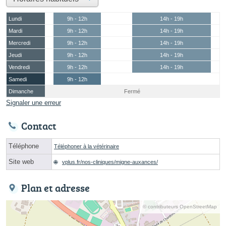
Lundi
9h - 12h
14h - 19h
Mardi
9h - 12h
14h - 19h
Mercredi
9h - 12h
14h - 19h
Jeudi
9h - 12h
14h - 19h
Vendredi
9h - 12h
14h - 19h
Samedi
9h - 12h
Dimanche
Fermé
Signaler une erreur
Contact
Téléphone
Téléphoner à la vétérinaire
Site web
vplus.fr/nos-cliniques/migne-auxances/
Plan et adresse
© contributeurs OpenStreetMap