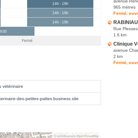
avenue Ren
14h - 19h
965 mètres
Fermé, ouvr
14h - 19h
RABINIAUX
14h - 19h
Rue Plesses
4h30
1.6 km
Fermé
Clinique V
avenue Char
2 km
Fermé, ouvr
 vétérinaire
terinaire-des-petites-pattes.business.site
© contributeurs OpenStreetMap