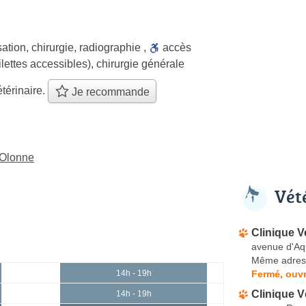
sation
,
chirurgie
,
radiographie
,
accès
ilettes accessibles)
,
chirurgie générale
térinaire.
Je recommande
'Olonne
Vét
Clinique Ve
avenue d'Aq
Même adres
Fermé, ouvr
14h - 19h
Clinique V
14h - 19h