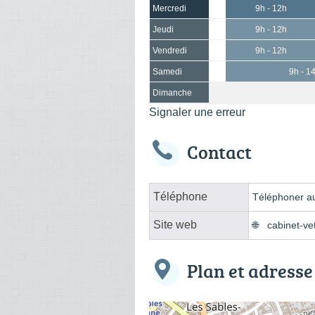
Mercredi
9h - 12h
Jeudi
9h - 12h
Vendredi
9h - 12h
Samedi
9h - 1
Dimanche
Signaler une erreur
Contact
Téléphone
Téléphoner au
Site web
cabinet-ve
Plan et adresse