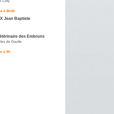
é Coty
e à 8h45
 Jean Baptiste
étérinaire des Embruns
les de Gaulle
e à 9h