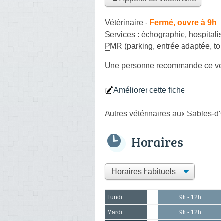
Vétérinaire
-
Fermé, ouvre à 9h
Services :
échographie
,
hospitali
PMR
(parking, entrée adaptée, to
Une personne
recommande
ce vé
Améliorer cette fiche
Autres vétérinaires aux Sables-d
Horaires
Lundi
9h - 12h
Mardi
9h - 12h