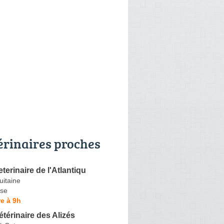
érinaires proches
terinaire de l'Atlantiqu
uitaine
se
e à 9h
étérinaire des Alizés