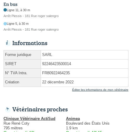
En bus
Ligne 11, à 30 m
Arrêt Plessis - 181 Rue roger salengro
Ligne 5, à 30 m
Arrêt Plessis - 181 Rue roger salengro
Informations
Forme juridique
SARL
SIRET
92246423500014
N° TVA Intra.
FR80922464235
Création
22 décembre 2022
Éditer les informations de mon vétérinaire
Vétérinaires proches
Clinique Vétérinaire ActiSud
Animea
Rue René Coty
Boulevard des États Unis
795 mètres
1.9 km