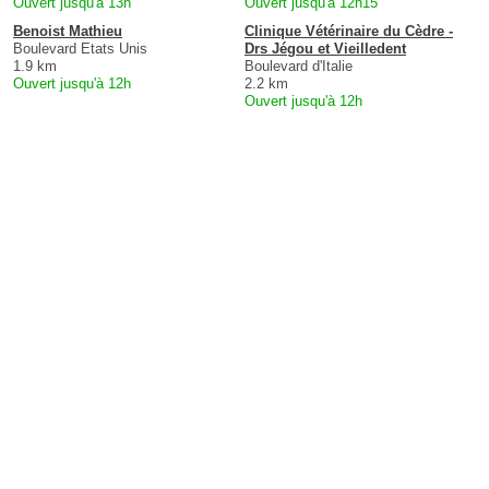
Ouvert jusqu'à 13h
Ouvert jusqu'à 12h15
Benoist Mathieu
Clinique Vétérinaire du Cèdre -
Boulevard Etats Unis
Drs Jégou et Vieilledent
1.9 km
Boulevard d'Italie
Ouvert jusqu'à 12h
2.2 km
Ouvert jusqu'à 12h