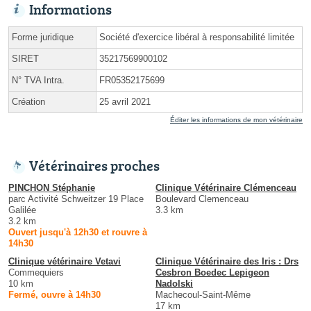
Informations
Forme juridique
Société d'exercice libéral à responsabilité limitée
SIRET
35217569900102
N° TVA Intra.
FR05352175699
Création
25 avril 2021
Éditer les informations de mon vétérinaire
Vétérinaires proches
PINCHON Stéphanie
Clinique Vétérinaire Clémenceau
parc Activité Schweitzer 19 Place
Boulevard Clemenceau
Galilée
3.3 km
3.2 km
Ouvert jusqu'à 12h30 et rouvre à
14h30
Clinique vétérinaire Vetavi
Clinique Vétérinaire des Iris : Drs
Commequiers
Cesbron Boedec Lepigeon
10 km
Nadolski
Fermé, ouvre à 14h30
Machecoul-Saint-Même
17 km