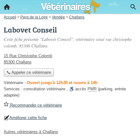
Accueil
>
Pays de la Loire
>
Vendée
>
Challans
Labovet Conseil
Cette fiche présente "Labovet Conseil", vétérinaire situé
rue christophe
colomb
, 85300 Challans.
15 Rue Christophe Colomb
85300 Challans
📞 Appeler ce vétérinaire
Vétérinaire
-
Ouvert jusqu'à 12h30 et rouvre à 14h
Services :
consultation vétérinaire
,
accès
PMR
(parking, entrée
adaptée)
Recommander ce vétérinaire
Améliorer cette fiche
Autres vétérinaires à Challans