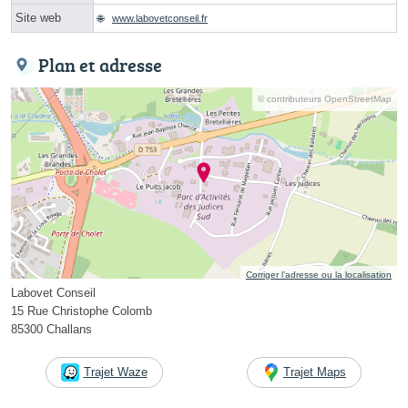
Site web
www.labovetconseil.fr
Plan et adresse
© contributeurs OpenStreetMap
Corriger l’adresse ou la localisation
Labovet Conseil
15 Rue Christophe Colomb
85300 Challans
Trajet Waze
Trajet Maps