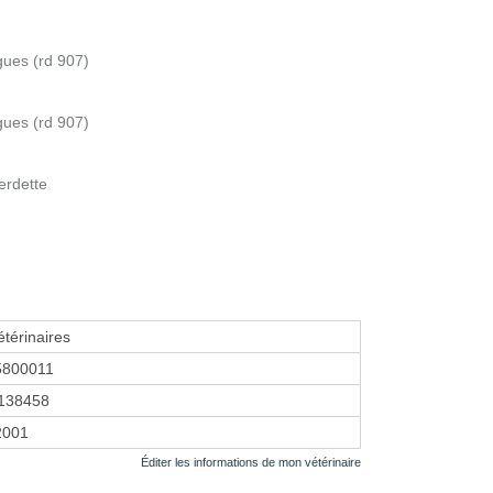
gues (rd 907)
gues (rd 907)
erdette
térinaires
5800011
138458
2001
Éditer les informations de mon vétérinaire