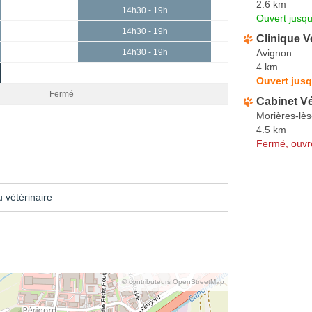
2.6 km
14h30 - 19h
Ouvert jusq
14h30 - 19h
Clinique V
Avignon
14h30 - 19h
4 km
Ouvert jusq
Fermé
Cabinet Vé
Morières-lè
4.5 km
Fermé, ouvr
 vétérinaire
© contributeurs OpenStreetMap