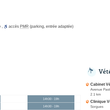
e
,
accès
PMR
(parking, entrée adaptée)
Vét
Cabinet Vé
Avenue Past
2.1 km
14h30 - 19h
Clinique V
Sorgues
14h30 - 19h