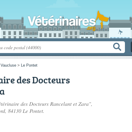
>
Vaucluse
>
Le Pontet
aire des Docteurs
ra
étérinaire des Docteurs Rancelant et Zara",
ord
, 84130 Le Pontet.