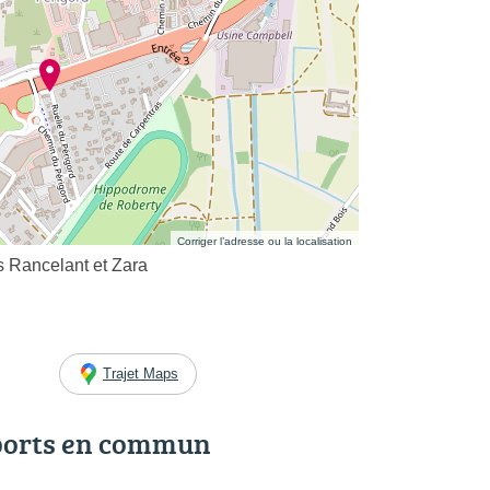
Corriger l’adresse ou la localisation
s Rancelant et Zara
Trajet Maps
ports en commun