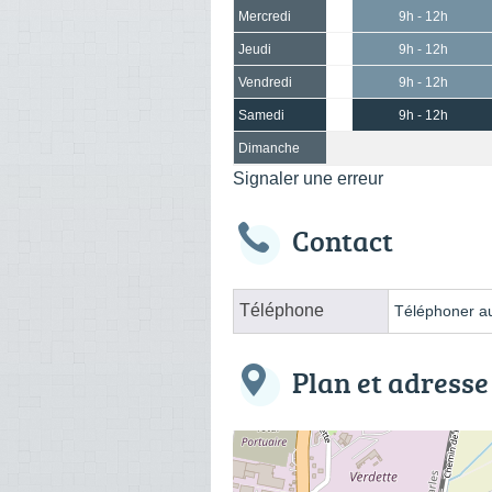
Mercredi
9h - 12h
Jeudi
9h - 12h
Vendredi
9h - 12h
Samedi
9h - 12h
Dimanche
Signaler une erreur
Contact
Téléphone
Téléphoner au
Plan et adresse