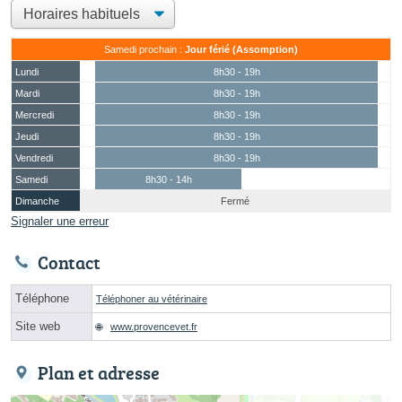
Samedi prochain :
Jour férié (Assomption)
Lundi
8h30 - 19h
Mardi
8h30 - 19h
Mercredi
8h30 - 19h
Jeudi
8h30 - 19h
Vendredi
8h30 - 19h
Samedi
8h30 - 14h
Dimanche
Fermé
Signaler une erreur
Contact
Téléphone
Téléphoner au vétérinaire
Site web
www.provencevet.fr
Plan et adresse