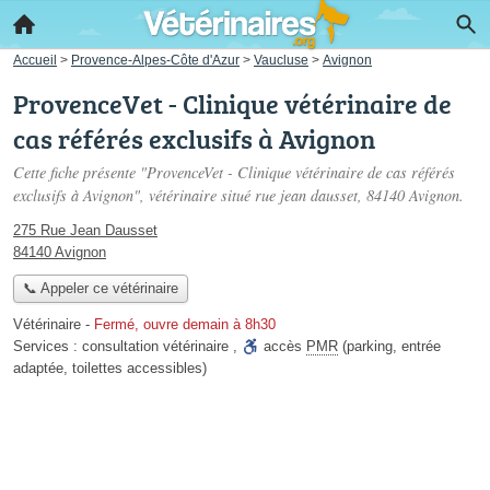
Accueil
>
Provence-Alpes-Côte d'Azur
>
Vaucluse
>
Avignon
ProvenceVet - Clinique vétérinaire de
cas référés exclusifs à Avignon
Cette fiche présente "ProvenceVet - Clinique vétérinaire de cas référés
exclusifs à Avignon", vétérinaire situé
rue jean dausset
, 84140 Avignon.
275 Rue Jean Dausset
84140 Avignon
📞 Appeler ce vétérinaire
Vétérinaire
-
Fermé, ouvre demain à 8h30
Services :
consultation vétérinaire
,
accès
PMR
(parking, entrée
adaptée, toilettes accessibles)