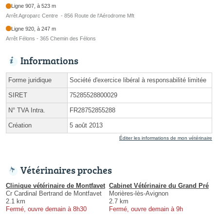
Ligne 907, à 523 m
Arrêt Agroparc Centre - 856 Route de l'Aérodrome Mft
Ligne 920, à 247 m
Arrêt Félons - 365 Chemin des Félons
Informations
Forme juridique
Société d'exercice libéral à responsabilité limitée
SIRET
75285528800029
N° TVA Intra.
FR28752855288
Création
5 août 2013
Éditer les informations de mon vétérinaire
Vétérinaires proches
Clinique vétérinaire de Montfavet
Cabinet Vétérinaire du Grand Pré
Cr Cardinal Bertrand de Montfavet
Morières-lès-Avignon
2.1 km
2.7 km
Fermé, ouvre demain à 8h30
Fermé, ouvre demain à 9h