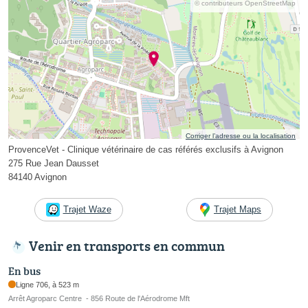
© contributeurs OpenStreetMap
Corriger l’adresse ou la localisation
ProvenceVet - Clinique vétérinaire de cas référés exclusifs à Avignon
275 Rue Jean Dausset
84140 Avignon
Trajet Waze
Trajet Maps
Venir en transports en commun
En bus
Ligne 706, à 523 m
Arrêt Agroparc Centre - 856 Route de l'Aérodrome Mft